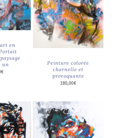
art en
Portait
 paysage
Peinture colorée
 un
charnelle et
0
€
provoquante
180,00
€