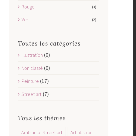
Rouge
(3)
Vert
(2)
Toutes les catégories
(0)
Illustration
(0)
Non classé
(17)
Peinture
(7)
Street art
Tous les thèmes
Ambiance Street art
Art abstrait