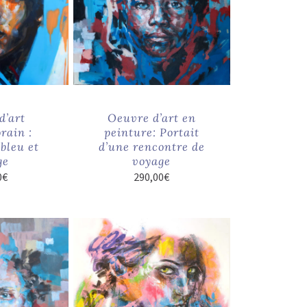
d’art
Oeuvre d’art en
rain :
peinture: Portait
bleu et
d’une rencontre de
ge
voyage
0
€
290,00
€