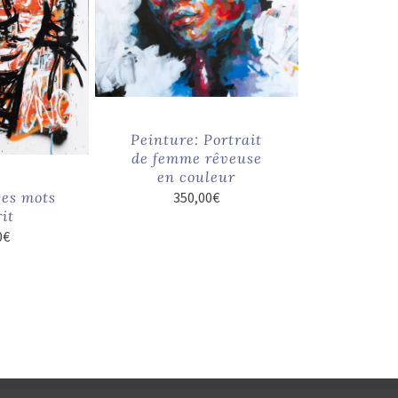
Peinture: Portrait
de femme rêveuse
en couleur
Des mots
350,00
€
rit
0
€