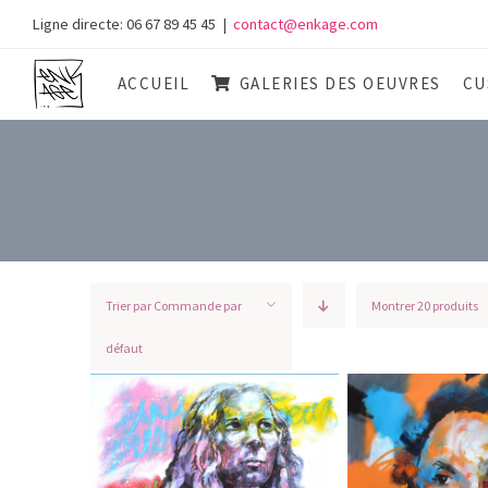
Skip
Ligne directe: 06 67 89 45 45
|
contact@enkage.com
to
content
ACCUEIL
GALERIES DES OEUVRES
CU
Trier par
Commande par
Montrer
20 produits
défaut