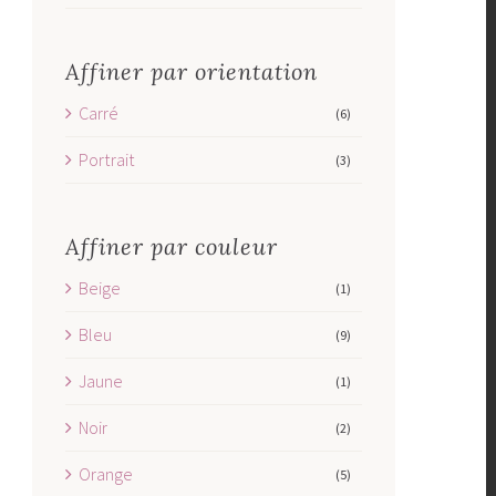
Affiner par orientation
Carré
(6)
Portrait
(3)
Affiner par couleur
Beige
(1)
Bleu
(9)
Jaune
(1)
Noir
(2)
Orange
(5)