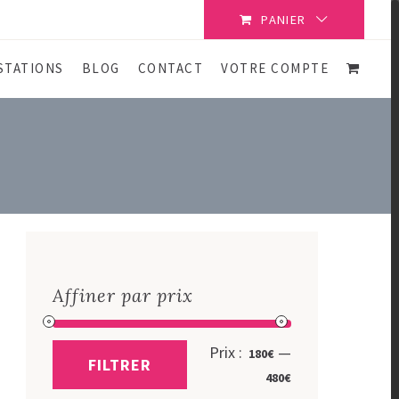
PANIER
STATIONS
BLOG
CONTACT
VOTRE COMPTE
Affiner par prix
Prix
Prix
Prix :
—
180€
FILTRER
min
max
480€