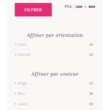
Prix
Prix
Prix :
—
180€
480€
FILTRER
min
max
Affiner par orientation
Carré
(6)
Portrait
(3)
Affiner par couleur
Beige
(1)
Bleu
(9)
Jaune
(1)