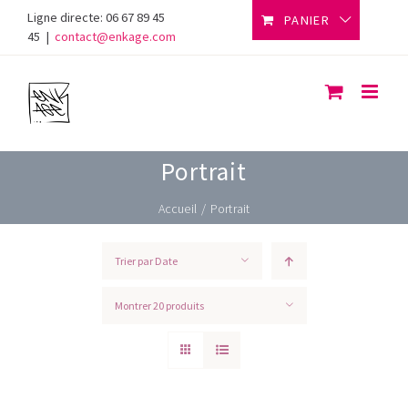
Skip
Ligne directe: 06 67 89 45
PANIER
to
45
|
contact@enkage.com
content
Portrait
Accueil
/
Portrait
Trier par
Date
Montrer
20 produits