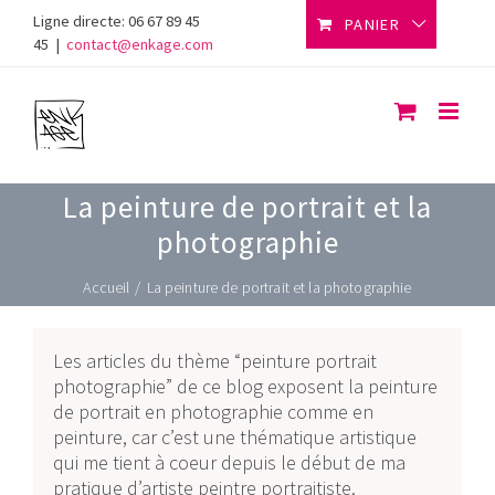
Skip
Ligne directe: 06 67 89 45
PANIER
to
45
|
contact@enkage.com
content
La peinture de portrait et la
photographie
Accueil
/
La peinture de portrait et la photographie
Les articles du thème “peinture portrait
photographie” de ce blog exposent la peinture
de portrait en photographie comme en
peinture, car c’est une thématique artistique
qui me tient à coeur depuis le début de ma
pratique d’artiste peintre portraitiste.