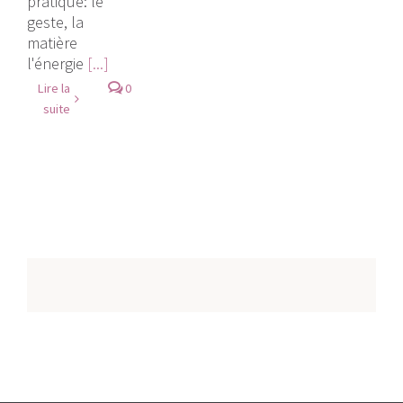
pratique: le
geste, la
matière
l'énergie
[...]
Lire la
0
suite