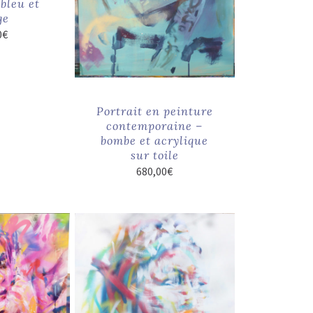
bleu et
ge
0
€
Portrait en peinture
contemporaine –
bombe et acrylique
sur toile
680,00
€