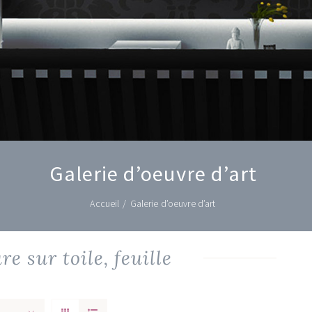
Galerie d’oeuvre d’art
Accueil
/
Galerie d’oeuvre d’art
e sur toile, feuille