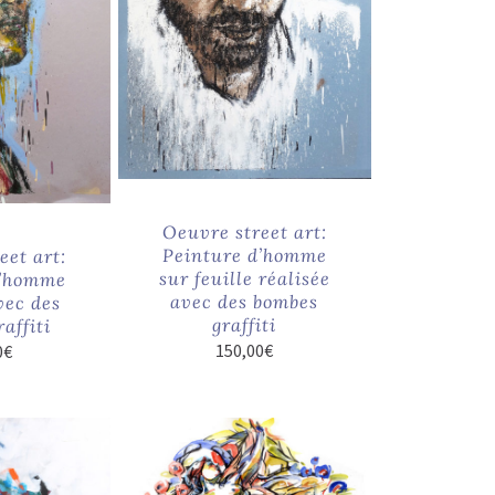
Oeuvre street art:
Peinture d’homme
eet art:
sur feuille réalisée
d’homme
avec des bombes
vec des
graffiti
affiti
150,00
€
0
€