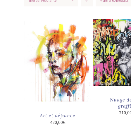
Trier par
Popularité
Montrer
60 produits
Nuage de
graffi
210,0
Art et défiance
420,00
€