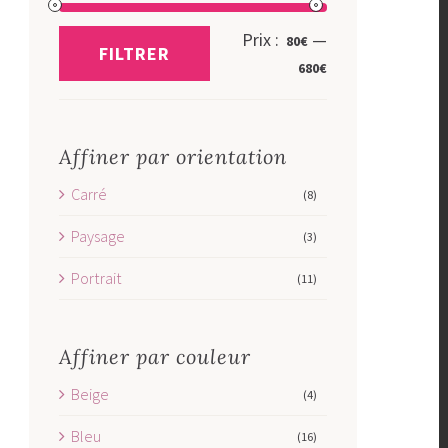
Prix
Prix
Prix :
—
80€
FILTRER
min
max
680€
Affiner par orientation
Carré
(8)
Paysage
(3)
Portrait
(11)
Affiner par couleur
Beige
(4)
Bleu
(16)