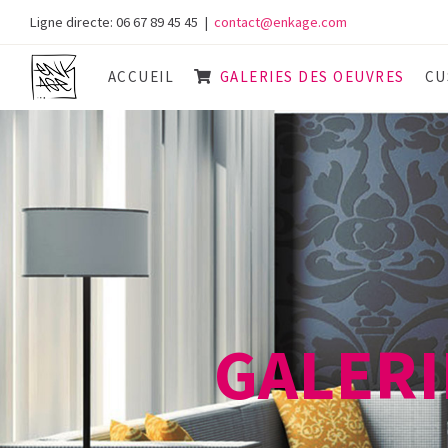
Skip
Ligne directe: 06 67 89 45 45
|
contact@enkage.com
to
content
ACCUEIL
GALERIES DES OEUVRES
CU
GALERI