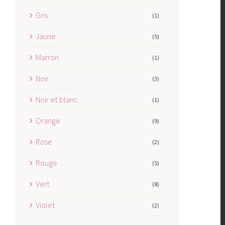
Gris
(1)
Jaune
(5)
Marron
(1)
Noir
(3)
Noir et blanc
(1)
Orange
(9)
Rose
(2)
Rouge
(5)
Vert
(8)
Violet
(2)