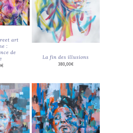
reet art
e :
nce de
La fin des illusions
e
380,00
€
0
€