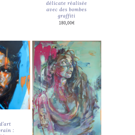
délicate réalisée
avec des bombes
graffiti
180,00
€
d’art
rain :