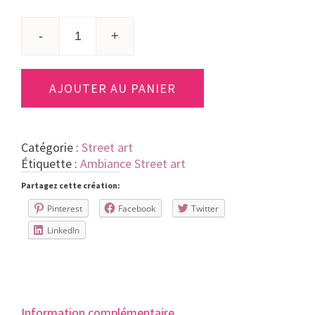
quantité
de
Oeuvre
AJOUTER AU PANIER
street
art:
Jeune
femme
Catégorie :
Street art
délicate
Étiquette :
Ambiance Street art
réalisée
Partagez cette création:
avec
des
Pinterest
Facebook
Twitter
bombes
LinkedIn
graffiti
Information complémentaire