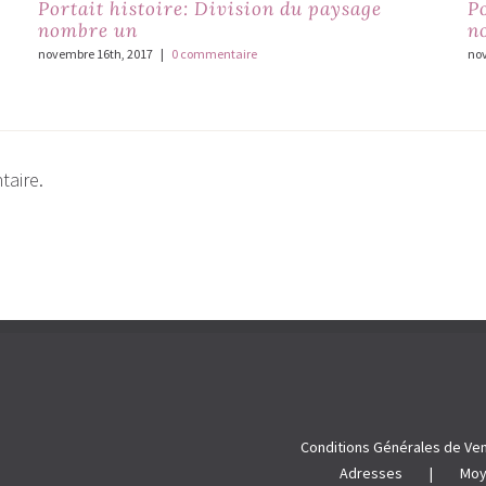
Portait histoire: Division du paysage
P
nombre un
n
novembre 16th, 2017
|
0 commentaire
nov
taire.
Conditions Générales de Ve
Adresses
Moy