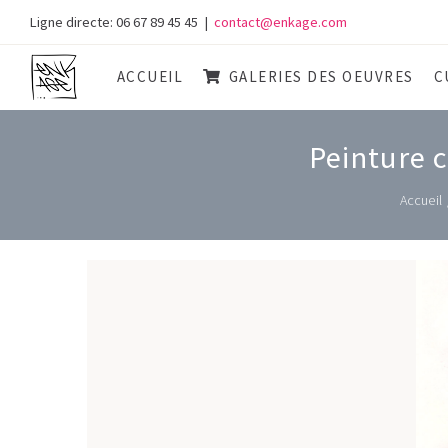
Skip
Ligne directe: 06 67 89 45 45
|
contact@enkage.com
to
content
ACCUEIL
GALERIES DES OEUVRES
C
Peinture 
Accueil
View
Larger
Image