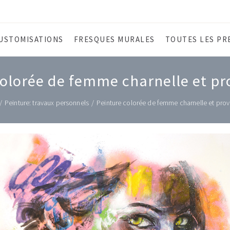
USTOMISATIONS
FRESQUES MURALES
TOUTES LES PR
colorée de femme charnelle et p
/
Peinture: travaux personnels
/
Peinture colorée de femme charnelle et pro