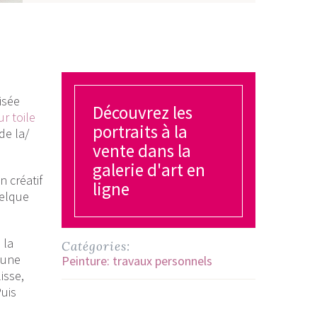
isée
Découvrez les
r toile
portraits à la
de la/
vente dans la
galerie d'art en
n créatif
ligne
uelque
 la
Catégories:
 une
Peinture: travaux personnels
isse,
Puis