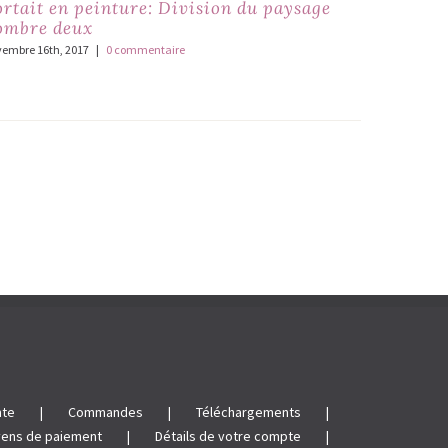
ortait en peinture: Division du paysage
Peintur
ombre deux
novembre 16t
embre 16th, 2017
|
0 commentaire
nte
Commandes
Téléchargements
ens de paiement
Détails de votre compte