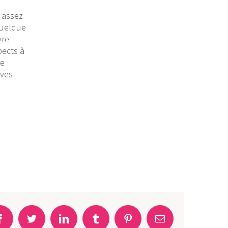
t assez
Quelque
vre
pects à
re
ives
Facebook
Twitter
LinkedIn
Tumblr
Pinterest
Email