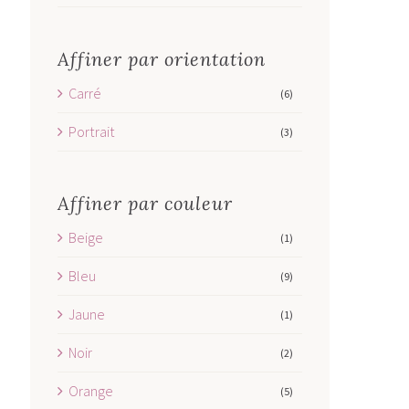
Affiner par orientation
Carré
(6)
Portrait
(3)
Affiner par couleur
Beige
(1)
Bleu
(9)
Jaune
(1)
Noir
(2)
Orange
(5)