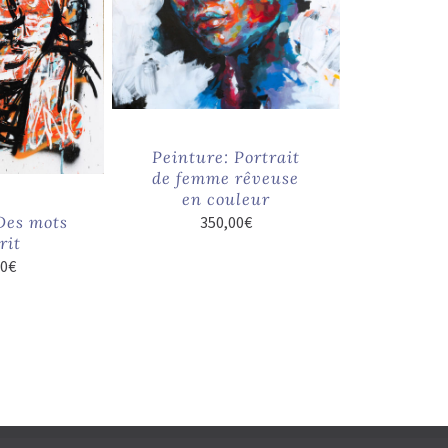
Peinture: Portrait
de femme rêveuse
en couleur
Des mots
350,00
€
rit
00
€