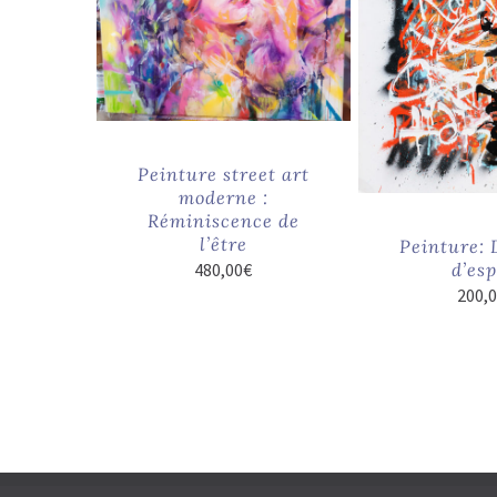
Peinture street art
moderne :
Réminiscence de
l’être
Peinture: 
d’esp
480,00
€
200,