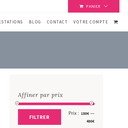
PANIER
ESTATIONS
BLOG
CONTACT
VOTRE COMPTE
Affiner par prix
Prix
Prix
Prix :
—
180€
FILTRER
min
max
480€