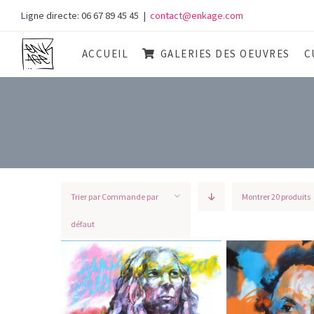
Skip
Ligne directe: 06 67 89 45 45
|
contact@enkage.com
to
content
ACCUEIL
GALERIES DES OEUVRES
C
Trier par
Commande par
Montrer
20 produits
défaut