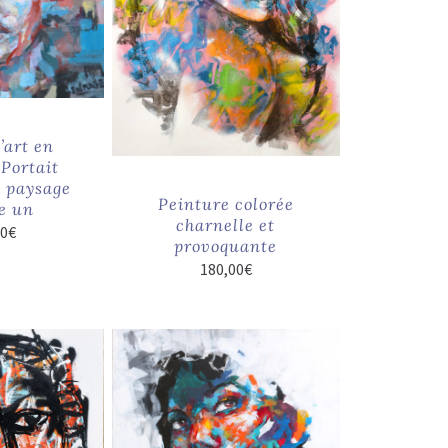
’art en
 Portait
u paysage
Peinture colorée
e un
charnelle et
00
€
provoquante
180,00
€