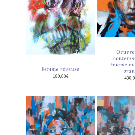
Oeuvre 
contempo
Femme en 
Femme réveuse
oran
180,00
€
430,