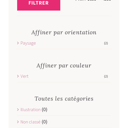
FILTRER
min
max
Affiner par orientation
Paysage
(2)
Affiner par couleur
Vert
(2)
Toutes les catégories
(0)
Illustration
(0)
Non classé