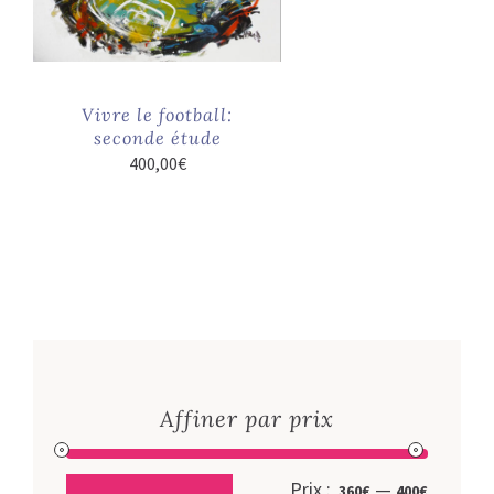
Vivre le football:
seconde étude
400,00
€
Affiner par prix
Prix
Prix
Prix :
—
360€
400€