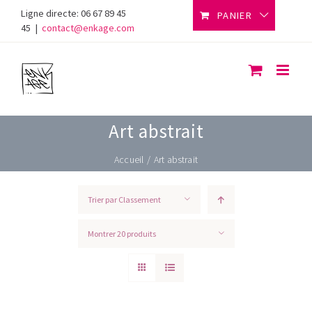
Skip
Ligne directe: 06 67 89 45
PANIER
to
45
|
contact@enkage.com
content
Art abstrait
Accueil
/
Art abstrait
Trier par
Classement
Montrer
20 produits