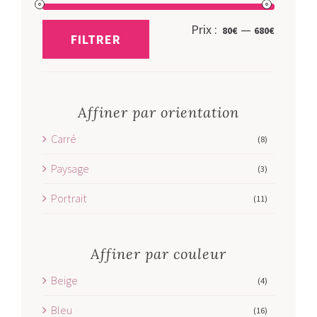
Prix
Prix
Prix :
—
80€
680€
FILTRER
min
max
Affiner par orientation
Carré
(8)
Paysage
(3)
Portrait
(11)
Affiner par couleur
Beige
(4)
Bleu
(16)