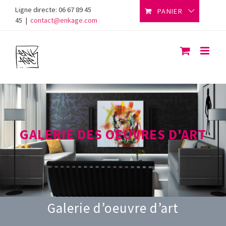
Skip
Ligne directe: 06 67 89 45
PANIER
to
45
|
contact@enkage.com
content
GALERIE DES OEUVRES D'ART
Galerie d’oeuvre d’art