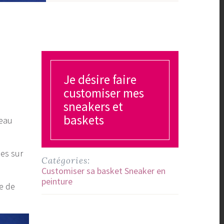
Je désire faire
customiser mes
sneakers et
baskets
deau
ées sur
Catégories:
Customiser sa basket Sneaker en
peinture
re de