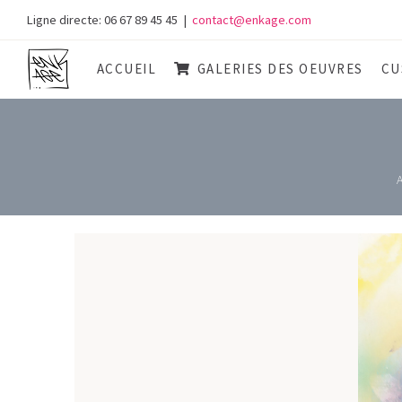
Skip
Ligne directe: 06 67 89 45 45
|
contact@enkage.com
to
content
ACCUEIL
GALERIES DES OEUVRES
CU
A
View
Larger
Image