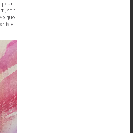
e pour
rt , son
rive que
artiste