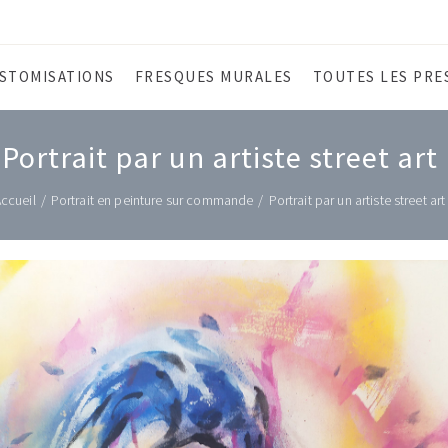
STOMISATIONS
FRESQUES MURALES
TOUTES LES PRE
Portrait par un artiste street art
ccueil
/
Portrait en peinture sur commande
/
Portrait par un artiste street art