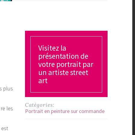
Visitez la
présentation de
votre portrait par
un artiste street
art
s plus
Catégories:
re les
Portrait en peinture sur commande
 est