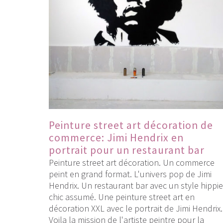
Peinture street art décoration de
commerce: Jimi Hendrix en
portrait pour un restaurant bar
Peinture street art décoration. Un commerce
peint en grand format. L'univers pop de Jimi
Hendrix. Un restaurant bar avec un style hippie
chic assumé. Une peinture street art en
décoration XXL avec le portrait de Jimi Hendrix.
Voila la mission de l'artiste peintre pour la