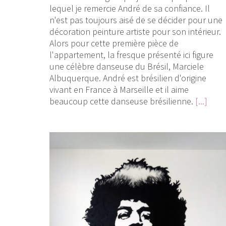
lequel je remercie André de sa confiance. Il
n'est pas toujours aisé de se décider pour une
décoration peinture artiste pour son intérieur.
Alors pour cette première pièce de
l'appartement, la fresque présenté ici figure
une célèbre danseuse du Brésil, Marciele
Albuquerque. André est brésilien d'origine
vivant en France à Marseille et il aime
beaucoup cette danseuse brésilienne.
[...]