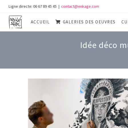
Skip
Ligne directe: 06 67 89 45 45
|
contact@enkage.com
to
content
ACCUEIL
GALERIES DES OEUVRES
CU
Idée déco mu