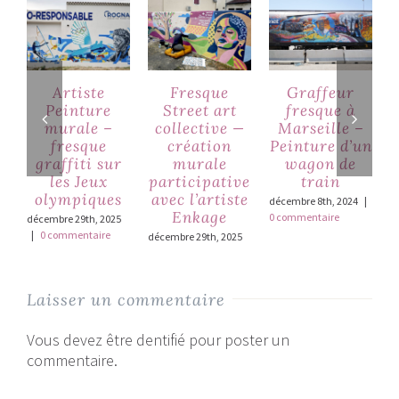
Artiste
Fresque
Graffeur
Peinture
Street art
fresque à
murale –
collective —
Marseille –
fresque
création
Peinture d’un
graffiti sur
murale
wagon de
les Jeux
participative
train
olympiques
avec l’artiste
décembre 8th, 2024
|
Enkage
0 commentaire
décembre 29th, 2025
d
|
0 commentaire
0
décembre 29th, 2025
Laisser un commentaire
Vous devez être dentifié pour poster un
commentaire.