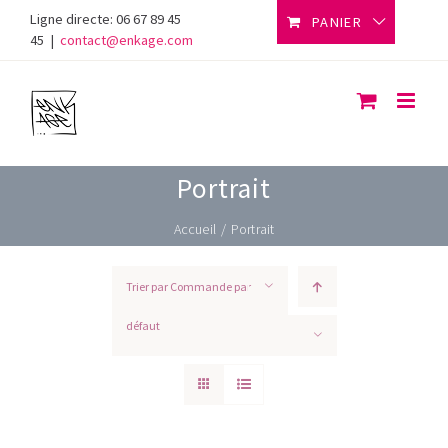
Skip
Ligne directe: 06 67 89 45
PANIER
to
45
|
contact@enkage.com
content
Portrait
Accueil
/
Portrait
Trier par
Commande par
défaut
Montrer
20 produits