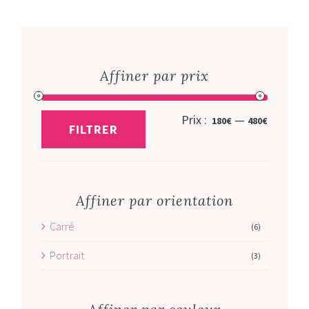
Affiner par prix
Prix
Prix
Prix :
—
180€
480€
FILTRER
min
max
Affiner par orientation
Carré
(6)
Portrait
(3)